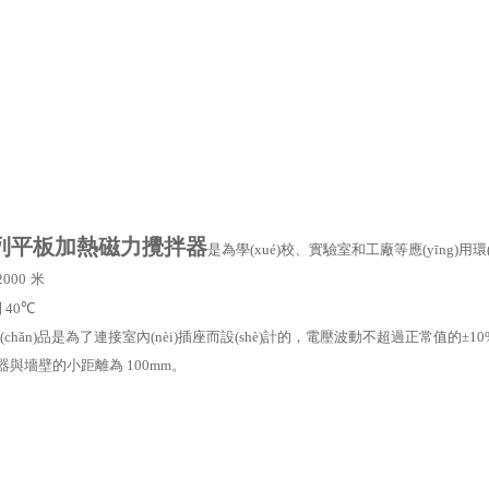
列平板加熱磁力攪拌器
是為學(xué)校、實驗室和工廠等應(yīng)
2000
米
到
40
℃
chǎn)品是為了連接室內(nèi)插座而設(shè)計的，電壓波動不超過正常值的
±10
儀器與墻壁的小距離為
100mm
。