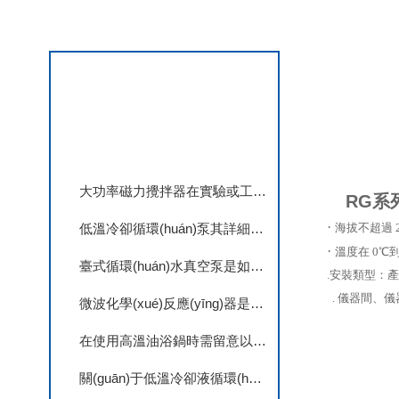
查看更多
相關(guān)文章
大功率磁力攪拌器在實驗或工業(yè)應(yīng)用中可能會出現(xiàn)多種問題
RG系
·
低溫冷卻循環(huán)泵其詳細的應(yīng)用范圍如下
海拔不超過
·
溫度在
0
℃
臺式循環(huán)水真空泵是如何使用的呢？
.安裝類型：產(
. 儀器間、
微波化學(xué)反應(yīng)器是如何進行保養(yǎng)的呢？
在使用高溫油浴鍋時需留意以下事項
關(guān)于低溫冷卻液循環(huán)泵的一些小常識