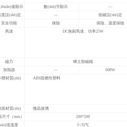
(zhuǎn)速顯示
數(shù)字顯示
—
度設(shè)定
—
按鍵設(shè)定
安全功能
保險
保險、溫度保險
馬達
DC無刷馬達、功率25W
磁力
稀土類磁鐵
加熱器
—
600W
體材質(zhì)
ABS阻燃性塑料
面材質(zhì)
微晶玻璃
面尺寸（mm）
200*200
uán)境溫度
5~35℃