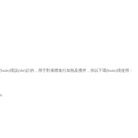
用環(huán)境設(shè)計的，用于對液體進行加熱及攪拌，供以下環(huán)境使用：
%