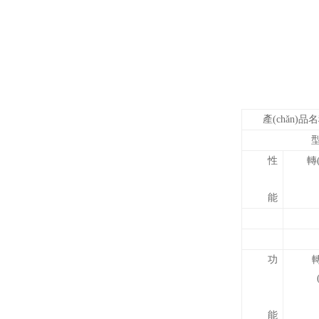
產(chǎn)品
性
轉
能
功
轉
能