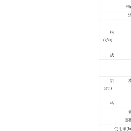
轉
溫
構
(gòu)
成
規
本
(guī)
格
臺
臺
使用環(h