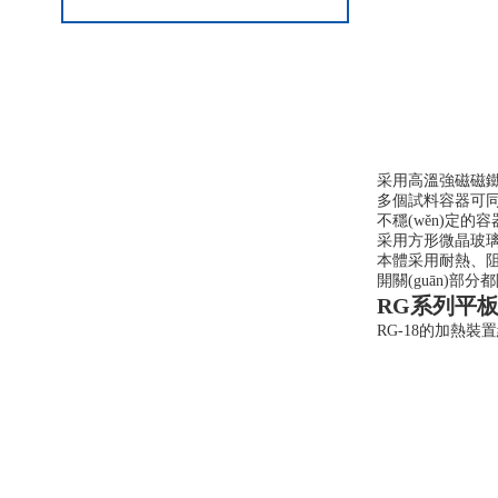
采用高溫強磁磁鐵
多個試料容器可同
不穩(wěn)定的
采用方形微晶玻璃臺面
本體采用耐熱、阻燃
開關(guān)部分
RG系列平
RG-18的加熱裝置