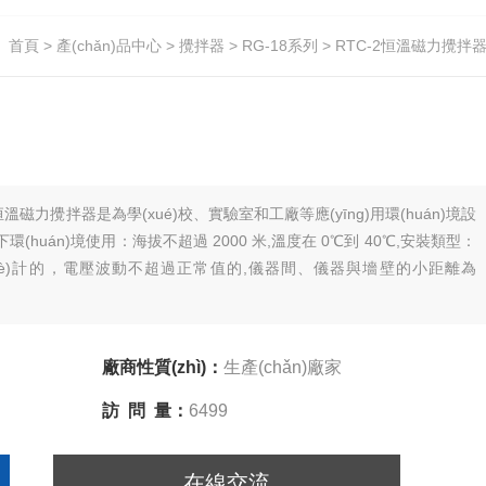
首頁
>
產(chǎn)品中心
>
攪拌器
>
RG-18系列
> RTC-2恒溫磁力攪拌
溫磁力攪拌器是為學(xué)校、實驗室和工廠等應(yīng)用環(huán)境設
，供以下環(huán)境使用：海拔不超過 2000 米,溫度在 0℃到 40℃,安裝類型：
設(shè)計的，電壓波動不超過正常值的,儀器間、儀器與墻壁的小距離為
廠商性質(zhì)：
生產(chǎn)廠家
訪 問 量：
6499
在線交流